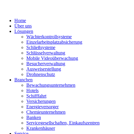
Zum
Inhalt
springen
Home
Über uns
Lösungen
Wächterkontrollsysteme
Einzelarbeitsplatzabsicherung
Schließsysteme
Schlüsselverwaltung
Mobile Videoüberwachung
Besucherverwaltung
Ausweiserstellung
Drohnenschutz
Branchen
Bewachungsunternehmen
Hotels
Schifffahrt
Versicherungen
Energieversorger
Chemieunternehmen
Banken
Servicegesellschaften, Einkaufszentren
Krankenhäuser
Service