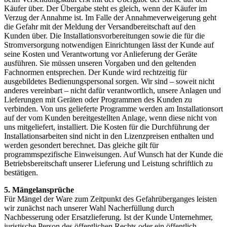
Käufer über. Der Übergabe steht es gleich, wenn der Käufer im
Verzug der Annahme ist. Im Falle der Annahmeverweigerung geht
die Gefahr mit der Meldung der Versandbereitschaft auf den
Kunden über. Die Installationsvorbereitungen sowie die für die
Stromversorgung notwendigen Einrichtungen lässt der Kunde auf
seine Kosten und Verantwortung vor Anlieferung der Geräte
ausführen. Sie müssen unseren Vorgaben und den geltenden
Fachnormen entsprechen. Der Kunde wird rechtzeitig für
ausgebildetes Bedienungspersonal sorgen. Wir sind – soweit nicht
anderes vereinbart – nicht dafür verantwortlich, unsere Anlagen und
Lieferungen mit Geräten oder Programmen des Kunden zu
verbinden. Von uns gelieferte Programme werden am Installationsort
auf der vom Kunden bereitgestellten Anlage, wenn diese nicht von
uns mitgeliefert, installiert. Die Kosten für die Durchführung der
Installationsarbeiten sind nicht in den Lizenzpreisen enthalten und
werden gesondert berechnet. Das gleiche gilt für
programmspezifische Einweisungen. Auf Wunsch hat der Kunde die
Betriebsbereitschaft unserer Lieferung und Lei­stung schriftlich zu
bestätigen.
5. Mängelansprüche
Für Mängel der Ware zum Zeitpunkt des Gefahrüberganges leisten
wir zunächst nach unserer Wahl Nacherfüllung durch
Nachbesserung oder Ersatzlieferung. Ist der Kunde Unternehmer,
juristische Person des öffentlichen Rechts oder ein öffentlich-