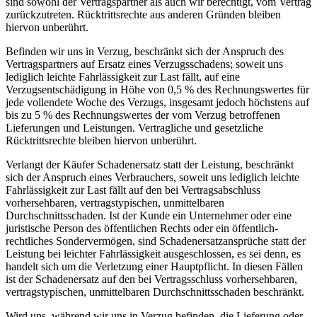
sind sowohl der Vertragspartner als auch wir berechtigt, vom Vertrag
zurückzutreten. Rücktrittsrechte aus anderen Gründen bleiben
hiervon unberührt.
Befinden wir uns in Verzug, beschränkt sich der Anspruch des
Vertragspartners auf Ersatz eines Verzugsschadens; soweit uns
lediglich leichte Fahrlässigkeit zur Last fällt, auf eine
Verzugsentschädigung in Höhe von 0,5 % des Rechnungswertes für
jede vollendete Woche des Verzugs, insgesamt jedoch höchstens auf
bis zu 5 % des Rechnungswertes der vom Verzug betroffenen
Lieferungen und Leistungen. Vertragliche und gesetzliche
Rücktrittsrechte bleiben hiervon unberührt.
Verlangt der Käufer Schadenersatz statt der Leistung, beschränkt
sich der Anspruch eines Verbrauchers, soweit uns lediglich leichte
Fahrlässigkeit zur Last fällt auf den bei Vertragsabschluss
vorhersehbaren, vertragstypischen, unmittelbaren
Durchschnittsschaden. Ist der Kunde ein Unternehmer oder eine
juristische Person des öffentlichen Rechts oder ein öffentlich-
rechtliches Sondervermögen, sind Schadenersatzansprüche statt der
Leistung bei leichter Fahrlässigkeit ausgeschlossen, es sei denn, es
handelt sich um die Verletzung einer Hauptpflicht. In diesen Fällen
ist der Schadenersatz auf den bei Vertragsschluss vorhersehbaren,
vertragstypischen, unmittelbaren Durchschnittsschaden beschränkt.
Wird uns, während wir uns in Verzug befinden, die Lieferung oder