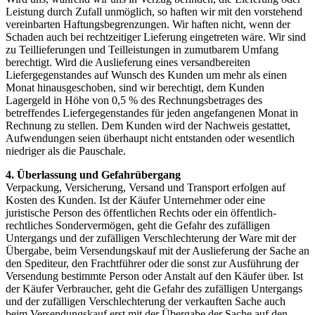
Leistung durch Zufall unmöglich, so haften wir mit den vorstehend
vereinbarten Haftungsbegrenzungen. Wir haften nicht, wenn der
Schaden auch bei rechtzeitiger Lieferung eingetreten wäre. Wir sind
zu Teillieferungen und Teilleistungen in zumutbarem Umfang
berechtigt. Wird die Auslieferung eines ver­sandbereiten
Liefergegenstandes auf Wunsch des Kunden um mehr als einen
Monat hinausgeschoben, sind wir berechtigt, dem Kunden
Lagergeld in Höhe von 0,5 % des Rechnungsbetrages des
betreffendes Liefergegenstandes für jeden angefangenen Monat in
Rechnung zu stellen. Dem Kunden wird der Nachweis gestattet,
Aufwendungen seien überhaupt nicht entstanden oder wesentlich
niedriger als die Pauschale.
4. Überlassung und Gefahrübergang
Verpackung, Versicherung, Versand und Transport erfolgen auf
Kosten des Kunden. Ist der Käufer Unternehmer oder eine
juristische Person des öffentlichen Rechts oder ein öffentlich-
rechtliches Sondervermögen, geht die Gefahr des zufälligen
Untergangs und der zufälligen Verschlechterung der Ware mit der
Übergabe, beim Versendungskauf mit der Auslieferung der Sache an
den Spediteur, den Frachtführer oder die sonst zur Ausführung der
Versendung bestimmte Person oder Anstalt auf den Käufer über. Ist
der Käufer Verbraucher, geht die Gefahr des zufälligen Untergangs
und der zufälligen Verschlechterung der verkauften Sache auch
beim Versendungskauf erst mit der Übergabe der Sache auf den