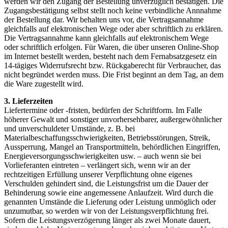
werden wir den Zugang der Bestellung unverzüglich bestätigen. Die
Zugangsbestätigung selbst stellt noch keine verbindliche Annnahme
der Bestellung dar. Wir behalten uns vor, die Vertragsannahme
gleichfalls auf elektronischen Wege oder aber schriftlich zu erklären.
Die Vertragsannahme kann gleichfalls auf elektronischem Wege
oder schriftlich erfolgen. Für Waren, die über unseren Online-Shop
im Internet bestellt werden, besteht nach dem Fernabsatzgesetz ein
14-tägiges Widerrufsrecht bzw. Rückgaberecht für Verbraucher, das
nicht begründet werden muss. Die Frist beginnt an dem Tag, an dem
die Ware zugestellt wird.
3. Lieferzeiten
Liefertermine oder -fristen, bedürfen der Schriftform. Im Falle
höherer Gewalt und sonstiger unvorhersehbarer, außergewöhnlicher
und unverschuldeter Umstände, z. B. bei
Materialbeschaffungsschwierigkeiten, Betriebsstörungen, Streik,
Aussperrung, Mangel an Transportmitteln, behördlichen Eingriffen,
Energieversorgungsschwierigkeiten usw. – auch wenn sie bei
Vorlieferanten eintreten – verlängert sich, wenn wir an der
rechtzeitigen Erfüllung unserer Verpflichtung ohne eigenes
Verschulden gehindert sind, die Leistungsfrist um die Dauer der
Behinderung sowie eine angemessene Anlaufzeit. Wird durch die
genannten Umstände die Lieferung oder Leistung unmöglich oder
unzumutbar, so werden wir von der Leistungsverpflichtung frei.
Sofern die Leistungsverzögerung länger als zwei Monate dauert,