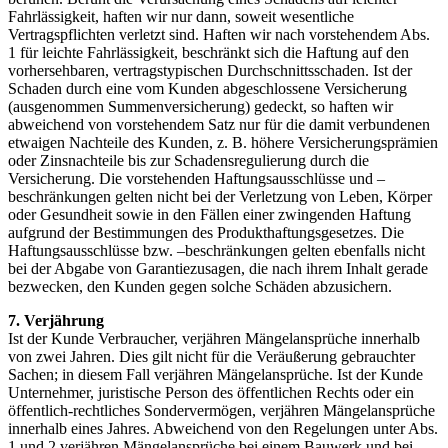
Fahrlässigkeit, haften wir nur dann, soweit wesentliche
Vertragspflichten verletzt sind. Haften wir nach vorstehendem Abs.
1 für leichte Fahrlässigkeit, beschränkt sich die Haftung auf den
vorhersehbaren, vertragstypischen Durchschnittsschaden. Ist der
Schaden durch eine vom Kunden abgeschlossene Versicherung
(ausgenommen Summenversicherung) gedeckt, so haften wir
abweichend von vorstehendem Satz nur für die damit verbundenen
etwaigen Nachteile des Kunden, z. B. höhere Versicherungsprämien
oder Zinsnachteile bis zur Schadensregulierung durch die
Versicherung. Die vorstehenden Haftungsausschlüsse und –
beschränkungen gelten nicht bei der Verletzung von Leben, Körper
oder Gesundheit sowie in den Fällen einer zwingenden Haftung
aufgrund der Bestimmungen des Produkthaftungsgesetzes. Die
Haftungsausschlüsse bzw. –beschränkungen gelten ebenfalls nicht
bei der Abgabe von Garantiezusagen, die nach ihrem Inhalt gerade
bezwecken, den Kunden gegen solche Schäden abzusichern.
7. Verjährung
Ist der Kunde Verbraucher, verjähren Mängelansprüche innerhalb
von zwei Jahren. Dies gilt nicht für die Veräußerung gebrauchter
Sachen; in diesem Fall verjähren Mängelansprüche. Ist der Kunde
Unternehmer, juristische Person des öffentlichen Rechts oder ein
öffentlich-rechtliches Sondervermögen, verjähren Mängelansprüche
innerhalb eines Jahres. Abweichend von den Regelungen unter Abs.
1 und 2 verjähren Mängelansprüche bei einem Bauwerk und bei