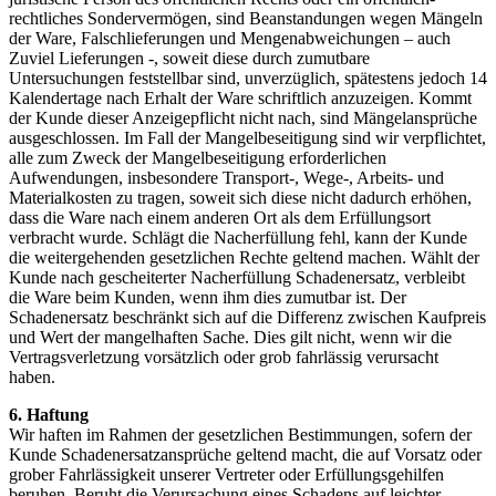
rechtliches Sondervermögen, sind Beanstandungen wegen Mängeln
der Ware, Falschlieferungen und Mengenabweichungen – auch
Zuviel Lieferungen -, soweit diese durch zumutbare
Untersuchungen feststellbar sind, unverzüglich, spätestens jedoch 14
Kalendertage nach Erhalt der Ware schriftlich anzuzeigen. Kommt
der Kunde dieser Anzeigepflicht nicht nach, sind Mängelansprüche
ausgeschlossen. Im Fall der Mangelbeseitigung sind wir verpflichtet,
alle zum Zweck der Mangelbeseitigung erforderlichen
Aufwendungen, insbesondere Transport-, Wege-, Arbeits- und
Materialkosten zu tragen, soweit sich diese nicht dadurch erhöhen,
dass die Ware nach einem anderen Ort als dem Erfüllungsort
verbracht wurde. Schlägt die Nacherfüllung fehl, kann der Kunde
die weitergehenden gesetzlichen Rechte geltend machen. Wählt der
Kunde nach gescheiterter Nacherfüllung Schadenersatz, verbleibt
die Ware beim Kunden, wenn ihm dies zumutbar ist. Der
Schadenersatz beschränkt sich auf die Differenz zwischen Kaufpreis
und Wert der mangelhaften Sache. Dies gilt nicht, wenn wir die
Vertragsverletzung vorsätzlich oder grob fahrlässig verursacht
haben.
6. Haftung
Wir haften im Rahmen der gesetzlichen Bestimmungen, sofern der
Kunde Schadenersatzansprüche geltend macht, die auf Vorsatz oder
grober Fahrlässigkeit unserer Vertreter oder Erfüllungsgehilfen
beruhen. Beruht die Verursachung eines Schadens auf leichter