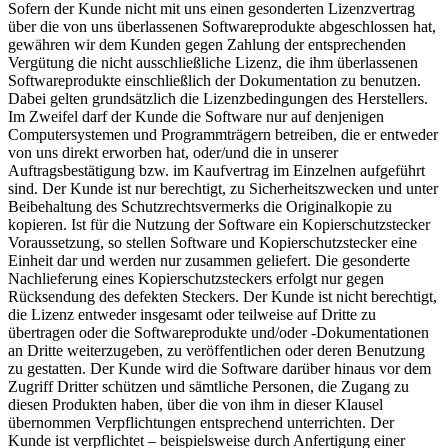
Sofern der Kunde nicht mit uns einen gesonderten Lizenzvertrag
über die von uns überlassenen Softwareprodukte abgeschlossen hat,
gewähren wir dem Kunden gegen Zahlung der entsprechenden
Vergütung die nicht ausschließliche Lizenz, die ihm überlassenen
Softwareprodukte einschließlich der Dokumentation zu benutzen.
Dabei gelten grundsätzlich die Lizenzbedingungen des Herstellers.
Im Zweifel darf der Kunde die Software nur auf denjenigen
Computersystemen und Programmträgern betreiben, die er entweder
von uns direkt erworben hat, oder/und die in unserer
Auftragsbestätigung bzw. im Kaufvertrag im Einzelnen aufgeführt
sind. Der Kunde ist nur berechtigt, zu Sicherheitszwecken und unter
Beibehaltung des Schutzrechtsvermerks die Originalkopie zu
kopieren. Ist für die Nutzung der Software ein Kopierschutzstecker
Voraussetzung, so stellen Software und Kopierschutzstecker eine
Einheit dar und werden nur zusammen geliefert. Die gesonderte
Nachlieferung eines Kopierschutzsteckers erfolgt nur gegen
Rücksendung des defekten Steckers. Der Kunde ist nicht berechtigt,
die Lizenz entweder insgesamt oder teilweise auf Dritte zu
übertragen oder die Softwareprodukte und/oder -Dokumentationen
an Dritte weiterzugeben, zu veröffentlichen oder deren Benutzung
zu gestatten. Der Kunde wird die Software darüber hinaus vor dem
Zugriff Dritter schützen und sämtliche Personen, die Zugang zu
diesen Produkten haben, über die von ihm in dieser Klausel
übernommen Verpflichtungen entsprechend unterrichten. Der
Kunde ist verpflichtet – beispielsweise durch Anfertigung einer